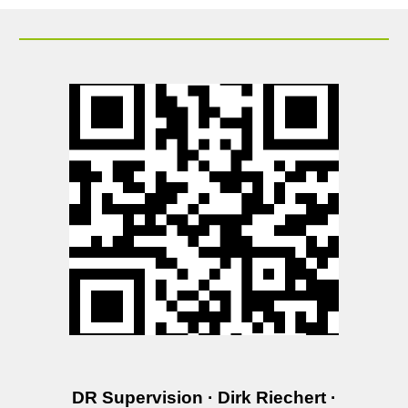
DR Supervision · Dirk Riechert ·